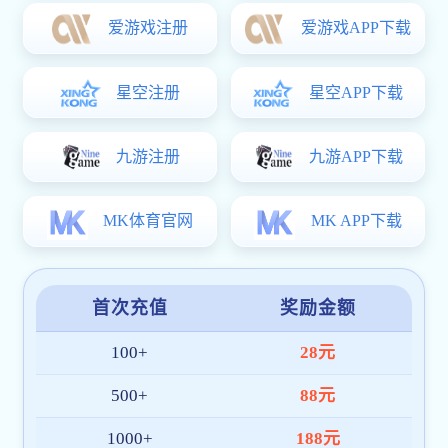
德国足协欲与克洛普谈判或将迎来渣叔执掌德国队新篇章
2026-07-19
罗马诺透露帕利尼亚今夏将离开热刺尽管他渴望留队
2026-07-18
库尼亚状态回暖半场独中两球打破进球荒助巴西逆袭
2026-07-16
C罗与乔治娜甜蜜合影手牵手面带微笑幸福瞬间尽显
2026-07-15
热火队计划引进字母哥和小卡打造超级阵容引发关注
2026-07-14
米体报道维拉拒绝低价出售大马丁尤文图斯关注那不勒斯门将瓦尼亚
2026-07-13
龙赛罗怒斥姆巴佩赛前缺席是摆烂落后发文令人失望
2026-07-12
巴萨计划引援阿尔瓦雷斯佩德罗或将出售阿劳霍孔德等球员
2026-07-11
科内特表示球队展现竞争力多名球员积极发挥惜败令人遗憾
2026-07-10
阿韦洛亚坚决表态若穆帅执教自己不会加入其团队的理由
2026-07-09
开拓者媒体人透露球队换帅在即杨瀚森未来不受影响
2026-07-08