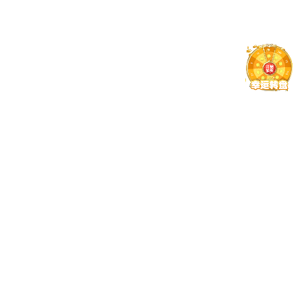
你可能喜欢
2026-06-07
#1