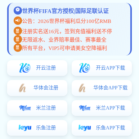
爵士与特雷亚历山大签双向合同上赛季在鹈鹕表现平平场均仅52分
2026-07-31
贝蒂斯关注贡萨洛加西亚评估多种前锋类型以增强球队实力
2026-07-30
温州商人分享佛得角足球文化：每个孩子的第一份玩具都是足球
2026-07-29
前科莫主席回忆错失梅西机会当年因身高被低估的职业足球梦想
2026-07-27
C罗未婚妻赠送品牌服装梅西妻子晒照表达感谢情谊
2026-07-26
施洛特贝克首度为德国队破门28场比赛迎来职业生涯新篇章
2026-07-25
斯塔尼希奇全能表现助球队获胜1助攻8对抗6成功获评77分
2026-07-24
日媒报道3900万日本观众收看日本对突尼斯比赛盛况
2026-07-23
双探花时代结束塔图姆深情告别杰伦布朗表达无尽敬意与兄弟情谊
2026-07-22
何塞卢坦言离开皇马是终身纠结之选但为了家人必须做出牺牲
2026-07-21
萨吉正式加盟水晶宫签约三年加一年合同达成最终协议
2026-07-20