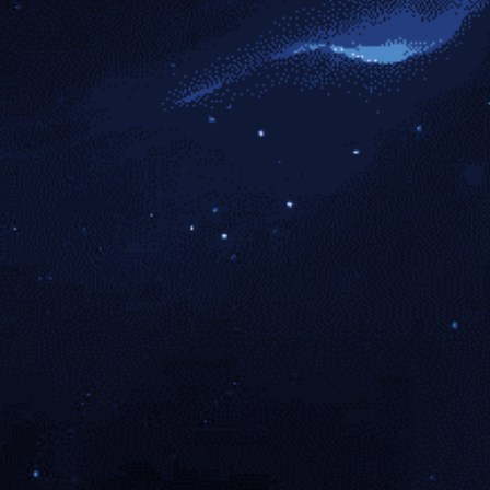
九游ag登录官网坚持以用户
以用户价值为基石
专注优化J9九游会-真人游戏第一品牌平台体
验，提升用户访问效率与功能可用性。
九游ag登录官网