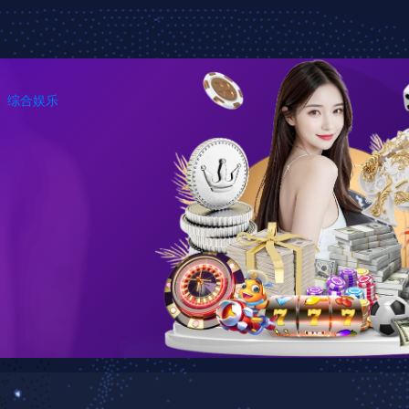
App下载
关于我们
体育热点
游ag登录官网，值得信赖的数字体育
持“以技术驱动体验、以数据构建价值”为核心理念，专注打造一
余年深耕亚洲市场，我们的服务网络覆盖多个国家与地区，赢得了
戏第一品牌
平台，我们融合全球架构与赛事数据接口，构建覆盖
 PC、H5、APP 多端接入，并配备防劫持机制与加速网络，
重加密机制、AI 风控体系与实时监测模块，自动识别潜在异常
过银行级加密协议处理，确保每一次使用都安全可靠。