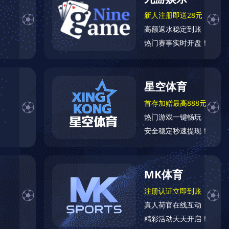
建智能化数据处理系统，实现快
结算方式，平台覆盖英语、
满足不同地区用户需求，使