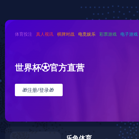
下载 九
将专业数据分析
极速比