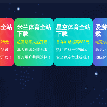
异常监控
实时分析行为模式，提前识别潜在异常与突发风
险。
游ag登录官网 · 版本更新历史
我们记录每次进步，只为更稳定的赛事观看与数据服务。