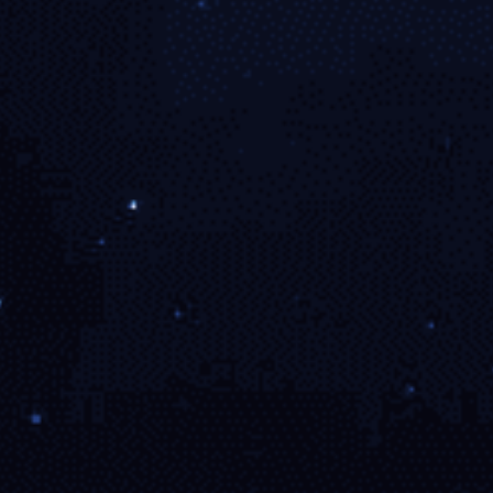
夜间模式
实时数据
多平台兼容
下载 App
进入网页版
九游ag登录官网
九游ag登录官网官方网站【KY1.AC】
江
官网认证:手机版、app下载、登录入
号
口、官方网站、网页版、平台、网
su
址、地址、注册、娱乐，九游ag登录
官网(中国)官方网站欢迎大家选择真正
的官方通道，同时我们提供全天候
7x24小时在线服务，第一时间处理各
类问题，正规集团平台有保障，欢迎