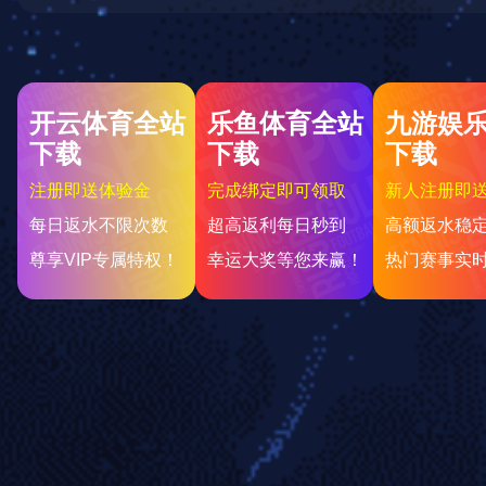
通信防护
通过CDN调度与连接限流策略，增强网络传输安全
性与稳定性。
九