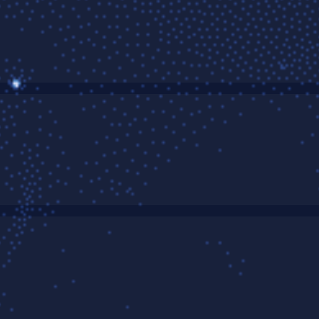
九游ag登录官网安全模块矩
块化架构构建安全基底，覆盖J9九游会-真人游戏第一品牌各类
访问控制
引入多层权限结构，为敏感操作提供更精准的准入
机制。